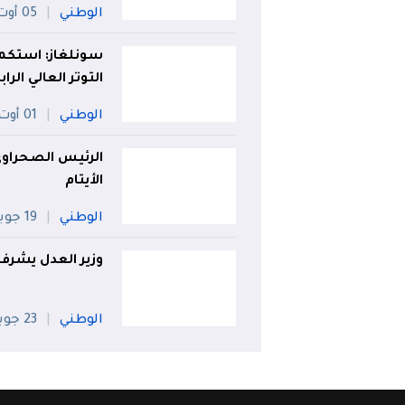
الوطني
05 أوت
سونلغاز: استكم
التوتر العالي الر
الوطني
01 أوت
الرئيس الصحراوي
الأيتام
الوطني
19 جويلية
وزير العدل يشرف على تخرج 481 طالب
الوطني
23 جويلية