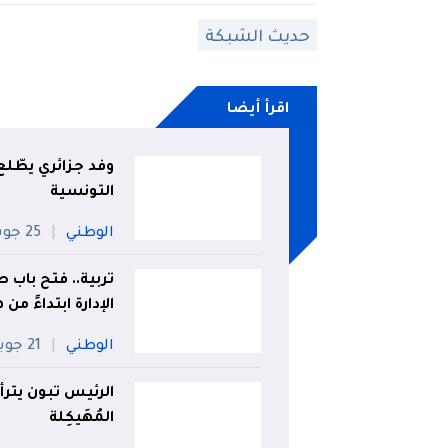
حديث الشبكة
اقرأ أيضا
وفد جزائري يطّل
التونسية
الوطني
25 جويلية
تربية.. فتح باب 
الإدارة ابتداءً من
الوطني
21 جويلية
الرئيس تبون يترأ
المُهَيكِلة