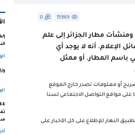
0
15969
ال
ومنشآت مطار الجزائر إلى علم
إلغ
الس
ل الإعلام. أنه لا يوجد أي
الو
اسم المطار. أو ممثل
وزا
ريح أو معلومات تصدر خارج الموقع
الو
على مواقع التواصل الاجتماعي لسنا
تفا
مس
ق النهار للإطلاع على كل الآخبار على
أخب