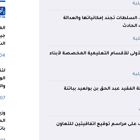
السلطات تجند إمكانياتها والعدالة
لحادث
الم
جيش
ال
أولى للأقسام التعليمية المخصصة لأبناء
04 أوت
لتن
الو
وا
ة الفقيد عبد الحق بن بولعيد بباتنة
07 ماي
وزي
ف على مراسم توقيع اتفاقيتين للتعاون
بات