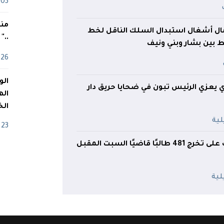
03 ماي
منذ
ال أشغال استبدال السلك الناقل لخط
.."
ابط بين بشار وبني ونيف
26 أفريل
 يعزي الرئيس تبون في ضحايا حريق دار
اله
الخ
23 أفريل
ًا قاضيًا السبت المقبل