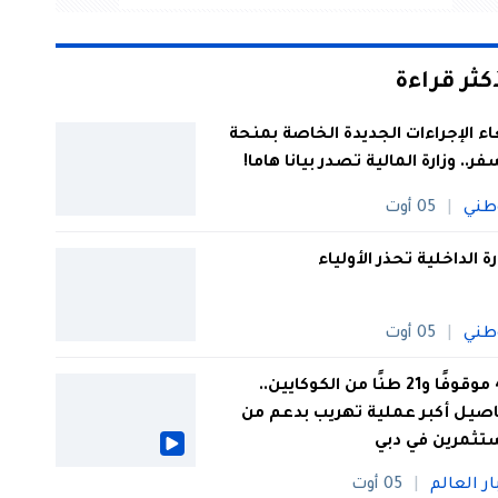
أكثر قراءة
اء الإجراءات الجديدة الخاصة بمنحة
فر.. وزارة المالية تصدر بيانا هاما!
طني
05 أوت
رة الداخلية تحذر الأولياء
طني
05 أوت
44 موقوفًا و21 طنًا من الكوكايين..
صيل أكبر عملية تهريب بدعم من
تثمرين في دبي
ار العالم
05 أوت