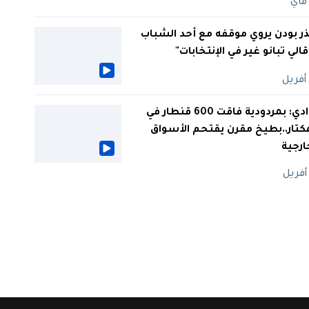
ر بودن يروي موقفه مع أحد الشباب
 قالي تبانو غير في الإنتخابات"
الوادي: بمردودية فاقت 600 قنطار في
كتار..بطيخ مقرن يقتحم الأسواق
ارجية