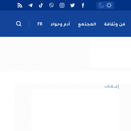
فن وثقافة
المجتمع
آدم وحواء
FR
إعــــلانات