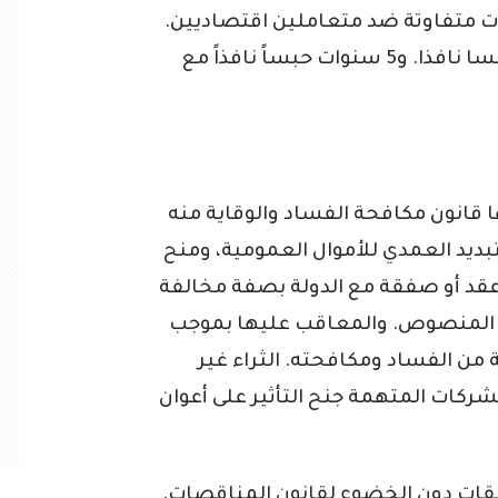
ات متفاوتة ضد متعاملين اقتصاديين.
وموظفين بوكالة “انالج” بين 18 شهرا حبسا نافذا. و5 سنوات حبساً نافذاً مع
 قانون مكافحة الفساد والوقاية منه
بديد العمدي للأموال العمومية، ومنح
م عقد أو صفقة مع الدولة بصفة مخالفة
ل المنصوص. والمعاقب عليها بموجب
من قانون الوقاية من الفساد ومكافحته. الثراء غير
ركات المتهمة جنح التأثير على أعوان
ات دون الخضوع لقانون المناقصات.