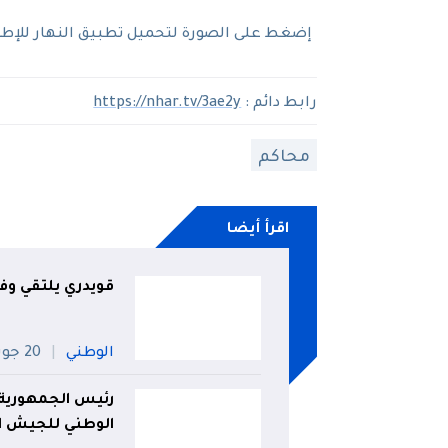
إضغط على الصورة لتحميل تطبيق النهار للإطلاع
رابط دائم :
https://nhar.tv/3ae2y
محاكم
اقرأ أيضا
قويدري يلتقي وفدا
الوطني
20 جويلية
رئيس الجمهورية 
الوطني للجيش ا