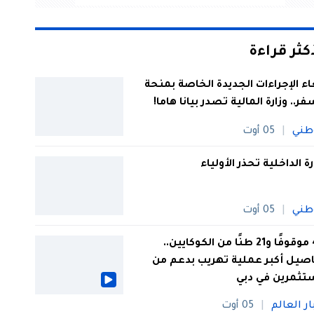
أكثر قراءة
اء الإجراءات الجديدة الخاصة بمنحة
فر.. وزارة المالية تصدر بيانا هاما!
طني
05 أوت
رة الداخلية تحذر الأولياء
طني
05 أوت
44 موقوفًا و21 طنًا من الكوكايين..
صيل أكبر عملية تهريب بدعم من
تثمرين في دبي
ار العالم
05 أوت