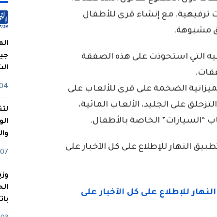
ترفيهية. مع إنشاء قرى للأطفال
ق مشبوهة.
الم
جيش
رفيه التي استحوذت على هذه الصفقة
ال
قات.
04 أوت
زانية الضخمة على قرى للألعاب على
تزحلق على الجليد، الألعاب المائية،
لتن
 “السيارات” الخاصة بالأطفال.
الو
وا
ق النهار للإطلاع على كل الآخبار على
07 ماي
وزي
بات