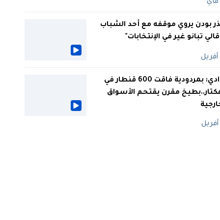
ر بودن يروي موقفه مع أحد الشباب
 قالي تبانو غير في الإنتخابات"
الوادي: بمردودية فاقت 600 قنطار في
كتار..بطيخ مقرن يقتحم الأسواق
ارجية