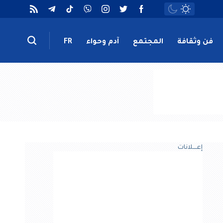
فن وثقافة
المجتمع
آدم وحواء
FR
إعــــلانات