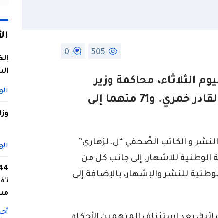
ال
0
505
إلغ
الس
يوم الثلاثاء، محاكمة وزير
الو
الشباب والرياضة الأسبق، عبد القادر خمري. و71 متهما إلى
وزا
النشر و الكاتب الصُحفي “ل. لزهاري”
الو
 الوطنية للاشهار. إلى جانب كل من
لوطنية للنشر والإشهار، بالإضافة إلى
تفا
مس
أخب
ضائية، بعد استئناف المتهمين الأحكام