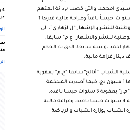
سيدي امحمد. والتي قضت بإدانة المتهم
4
عن 
الموقوف “خمري عبد القادر ” بعقوبة 8 سنوات حبساً نافذاً وغرامة مالية قدرها 1
وطنية للنشر والإشهار “ل.لزهاري”. الى
الو
لوطنية للنشر والاشهار “ع.م” سابقا.
سيد
هار احمد بوسنة سابقا. الذي تم الحكم
منا
الر
تسلية الشباب “أنالج”سابقا “خ.م” بعقوبة
5 سنوات حبسا نافذة. وغرامة مالية قدرها 1 مليون دج. فيما أصدرت المحكمة
حكما يقضي بإدانة مدير سابق لـ “أنالج” و”م.ر” بعقوبة 3 سنوات حبسا نافذة.
وغرامة مالية قدرها 1 مليون دينار. وعقوبة 4 سنوات حبسا نافذة. وغرامة مالية
مديرة الشباب بوزارة الشباب والرياضة