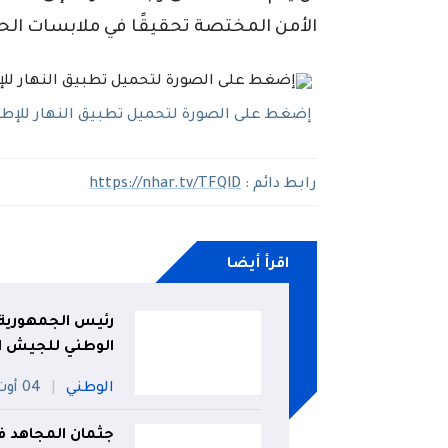
الأمن المختصة تحقيقًا في ملابسات الح
إضغط على الصورة لتحميل تطبيق النهار للإطلاع
رابط دائم :
https://nhar.tv/TFQlD
اقرأ أيضا
رئيس الجمهورية 
الوطني للجيش ا
الوطني
04 أوت
جثمان المجاهد فض