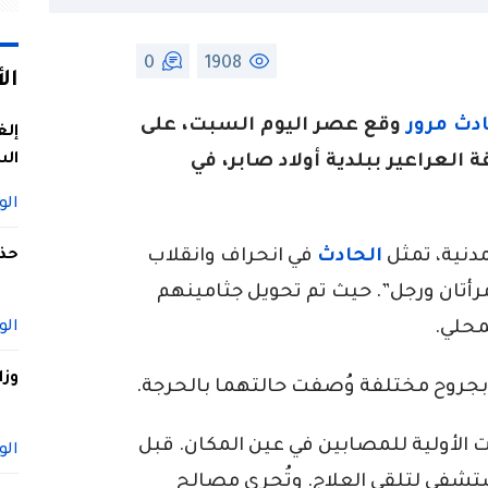
0
1908
ال
دث مرور
وقع عصر اليوم السبت، على
إلغ
الس
 الوطني رقم 05 بمنطقة العراعير ببلدية أولاد صابر، في
الو
دنية، تمثل
الحادث
في انحراف وانقلاب
حذف
ن وفاة 3 أشخاص “امرأتان ورجل”. حيث تم تحويل جثامينهم
حلي.
الو
وزا
جروح مختلفة وُصفت حالتهما بالحرجة.
الأولية للمصابين في عين المكان. قبل
الو
ستشفى لتلقي العلاج. وتُجري مصالح