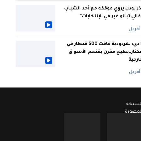
ر بودن يروي موقفه مع أحد الشباب
 قالي تبانو غير في الإنتخابات"
الوادي: بمردودية فاقت 600 قنطار في
كتار..بطيخ مقرن يقتحم الأسواق
ارجية
لنسخة
لمصورة