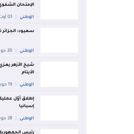
الإمتحان الشفوي
الوطني
03 أوت
سعيود: الجزائر ت
الوطني
20 جويلية
شيخ الأزهر يعزي
الأيتام
الوطني
19 جويلية
إطلاق أوّل عملية
إسبانيا
الوطني
28 جويلية
رئيس الجمهورية 