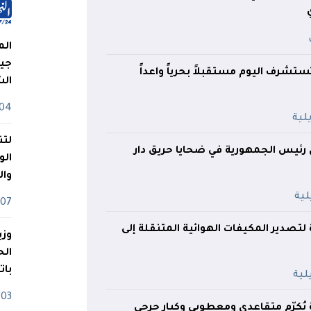
الم
جيش
ستشرف اليوم مستقبلاً بحرياً واعداً
ال
04 أوت
لتن
 رئيس الجمهورية في ضحايا حريق دار
الو
وا
07 ماي
 لتصدير المكيفات الهوائية المتنقلة إلى
وزي
بات
03 ماي
يُكرّم متقاعدي ومعطوبي وكبار جرحى