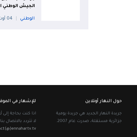
الجيش الوطني ا
الوطني
04 أوت
حول النهار أونلاين
للإشهار في الموق
جريدة النهار الجديد هي جريدة يومية
اذا كنت بحاجة إلى 
جزائرية مستقلة، صدرت عام 2007.
لا تتردد بالاتصال بنا 
act(@)ennahartv.tv