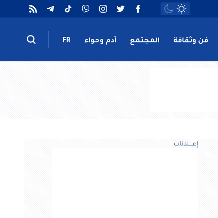
فن وثقافة
المجتمع
آدم وحواء
FR
إعــــلانات