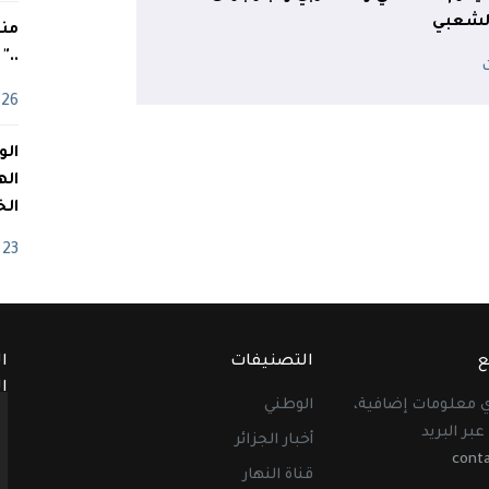
لشعبي
منذ
.."
26 أفريل
اله
الخ
23 أفريل
ع
التصنيفات
ا
ا
أي معلومات إضافية،
الوطني
عبر البريد
أخبار الجزائر
cont
قناة النهار