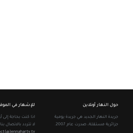
حول النهار أونلاين
للإشهار في الموق
جريدة النهار الجديد هي جريدة يومية
اذا كنت بحاجة إلى 
جزائرية مستقلة، صدرت عام 2007.
لا تتردد بالاتصال بنا 
act(@)ennahartv.tv