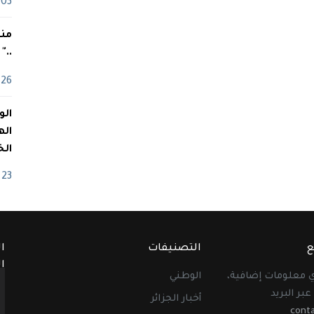
03 ماي
منذ
.."
26 أفريل
اله
الخ
23 أفريل
ع
التصنيفات
ا
ا
أي معلومات إضافية،
الوطني
عبر البريد
أخبار الجزائر
cont