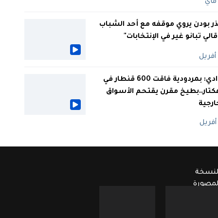
ر بودن يروي موقفه مع أحد الشباب
 قالي تبانو غير في الإنتخابات"
الوادي: بمردودية فاقت 600 قنطار في
كتار..بطيخ مقرن يقتحم الأسواق
ارجية
لنسخة
لمصورة