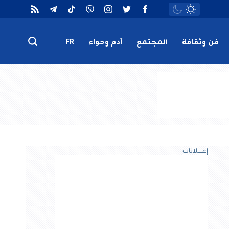
فن وثقافة
المجتمع
آدم وحواء
FR
إعــــلانات