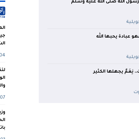
 رسول الله صلى الله عليه وسلم
الم
جيش
هو عبادة يحبها الله
ال
04 أوت
لتن
 نِعَمٌ يجهلها الكثير
الو
وا
07 ماي
وزي
بات