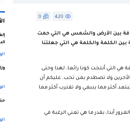
0
420
ال
فة بين الأرض والشمس هي التي حمت
إلغ
الس
بين الكلمة والكلمة هي التي جعلتنا
الو
ي التي أنتجت كونا رائعا. لهذا وحتى
وزا
لأخرين ولا تصطدم بمن تحب. عليكم أن
د أكثر مما ينبغي ولا تقترب أكثر مما
الو
حذف
رور أبدا، بقدر ما هي تعني الرغبة في
الو