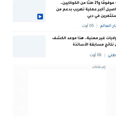
44 موقوفًا و21 طنًا من الكوكايين..
صيل أكبر عملية تهريب بدعم من
تثمرين في دبي
ار العالم
05 أوت
 ولايات غير معنية.. هذا موعد الكشف
نتائج مسابقة الأساتذة
طني
06 أوت
إعــــلانات