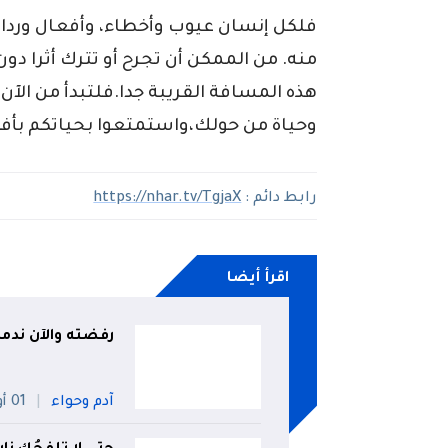
فلكل إنسان عيوب وأخطاء، وأفعال وردات 
منه. من الممكن أن تجرح أو تترك أثرا دو
هذه المسافة القريبة جدا.فلتبدأ من الآ
وحياة من حولك،واستمتعوا بحياتكم بأف
رابط دائم :
https://nhar.tv/TgjaX
اقرأ أيضا
رفضته والآن ندمت
آدم وحواء
01 أوت