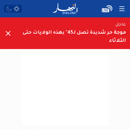
عاجل
موجة حر شديدة تصل لـ45° بهذه الولايات حتى
الثلاثاء